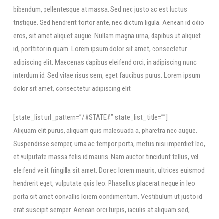
bibendum, pellentesque at massa. Sed nec justo ac est luctus
tristique. Sed hendrerit tortor ante, nec dictum ligula. Aenean id odio
eros, sit amet aliquet augue. Nullam magna urna, dapibus ut aliquet
id, porttitor in quam. Lorem ipsum dolor sit amet, consectetur
adipiscing elit. Maecenas dapibus eleifend orci, in adipiscing nunc
interdum id. Sed vitae risus sem, eget faucibus purus. Lorem ipsum
dolor sit amet, consectetur adipiscing elit.
[state_list url_pattern=”/#STATE#” state_list_title=””]
Aliquam elit purus, aliquam quis malesuada a, pharetra nec augue.
Suspendisse semper, urna ac tempor porta, metus nisi imperdiet leo,
et vulputate massa felis id mauris. Nam auctor tincidunt tellus, vel
eleifend velit fringilla sit amet. Donec lorem mauris, ultrices euismod
hendrerit eget, vulputate quis leo. Phasellus placerat neque in leo
porta sit amet convallis lorem condimentum. Vestibulum ut justo id
erat suscipit semper. Aenean orci turpis, iaculis at aliquam sed,