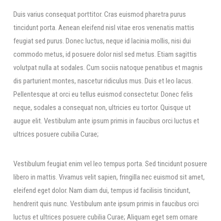
Duis varius consequat porttitor. Cras euismod pharetra purus
tincidunt porta. Aenean eleifend nisl vitae eros venenatis mattis
feugiat sed purus. Donec luctus, neque id lacinia mollis, nisi dui
commodo metus, id posuere dolor nisl sed metus. Etiam sagittis
volutpat nulla at sodales. Cum sociis natoque penatibus et magnis
dis parturient montes, nascetur ridiculus mus. Duis et leo lacus.
Pellentesque at orci eu tellus euismod consectetur. Donec felis
neque, sodales a consequat non, ultricies eu tortor. Quisque ut
augue elit. Vestibulum ante ipsum primis in faucibus orci luctus et
ultrices posuere cubilia Curae;
Vestibulum feugiat enim vel leo tempus porta. Sed tincidunt posuere
libero in mattis. Vivamus velit sapien, fringilla nec euismod sit amet,
eleifend eget dolor. Nam diam dui, tempus id facilisis tincidunt,
hendrerit quis nunc. Vestibulum ante ipsum primis in faucibus orci
luctus et ultrices posuere cubilia Curae; Aliquam eget sem ornare